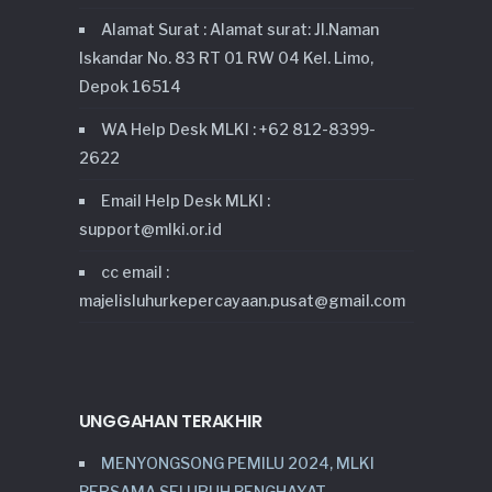
Alamat Surat : Alamat surat: Jl.Naman
Iskandar No. 83 RT 01 RW 04 Kel. Limo,
Depok 16514
WA Help Desk MLKI : +62 812-8399-
2622
Email Help Desk MLKI :
support@mlki.or.id
cc email :
majelisluhurkepercayaan.pusat@gmail.com
UNGGAHAN TERAKHIR
MENYONGSONG PEMILU 2024, MLKI
BERSAMA SELURUH PENGHAYAT